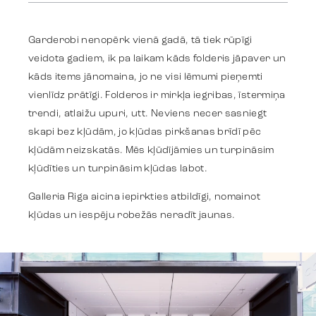
Garderobi nenopērk vienā gadā, tā tiek rūpīgi
Strategy
veidota gadiem, ik pa laikam kāds folderis jāpaver un
kāds items jānomaina, jo ne visi lēmumi pieņemti
vienlīdz prātīgi. Folderos ir mirkļa iegribas, īstermiņa
Advertising
trendi, atlaižu upuri, utt. Neviens necer sasniegt
skapi bez kļūdām, jo kļūdas pirkšanas brīdī pēc
kļūdām neizskatās. Mēs kļūdījāmies un turpināsim
Identity
kļūdīties un turpināsim kļūdas labot.
Galleria Riga aicina iepirkties atbildīgi, nomainot
Team
kļūdas un iespēju robežās neradīt jaunas.
Trends
Get in touch