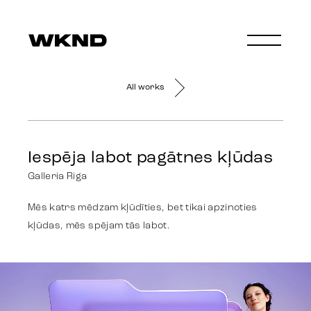
All works
Iespēja labot pagātnes kļūdas
Galleria Riga
Mēs katrs mēdzam kļūdīties, bet tikai apzinoties
kļūdas, mēs spējam tās labot.