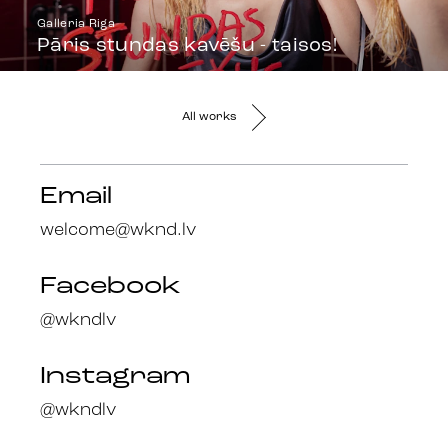
Galleria Riga
Pāris stundas kavēšu - taisos!
All works
Email
welcome@wknd.lv
Facebook
@wkndlv
Instagram
@wkndlv
Facebook