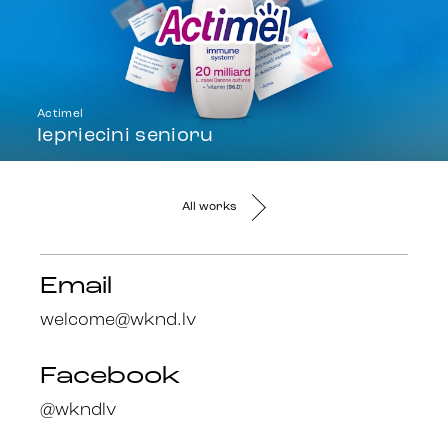
Actimel
Iepriecini senioru
All works
Email
welcome@wknd.lv
Facebook
@wkndlv