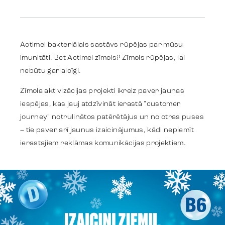
Identity
Actimel bakteriālais sastāvs rūpējas par mūsu
Team
imunitāti. Bet Actimel zīmols? Zīmols rūpējas, lai
nebūtu garlaicīgi.
Zīmola aktivizācijas projekti ikreiz paver jaunas
Trends
iespējas, kas ļauj atdzīvināt ierastā "customer
journey" notrulinātos patērētājus un no otras puses
– tie paver arī jaunus izaicinājumus, kādi nepiemīt
Get in touch
ierastajiem reklāmas komunikācijas projektiem.