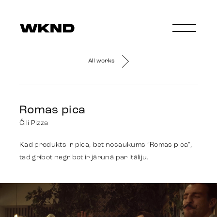
All works
Romas pica
Čili Pizza
Kad produkts ir pica, bet nosaukums “Romas pica”,
tad gribot negribot ir jārunā par Itāliju.