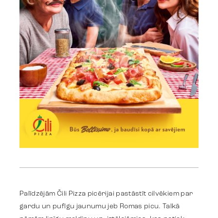
Work
Strategy
Palīdzējām Čili Pizza picērijai pastāstīt cilvēkiem par
Advertising
gardu un pufīgu jaunumu jeb Romas picu. Talkā