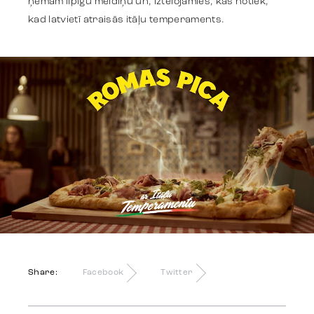
ņēmām lipīgu meldiņu un, iztēlojāmies, kas notiek,
kad latvietī atraisās itāļu temperaments.
Identity
Team
Trends
Get in touch
Share:
Facebook
Twitter