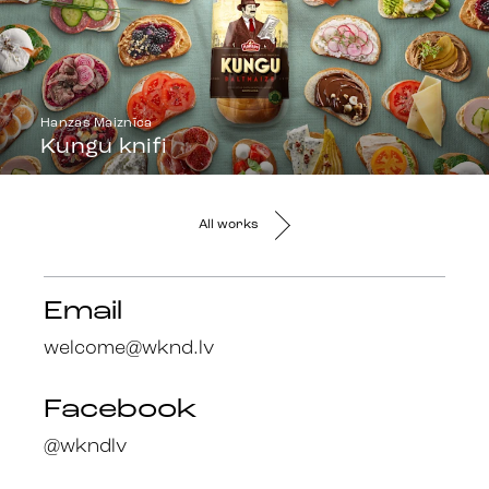
Hanzas Maiznīca
Kungu knifi
All works
Email
welcome@wknd.lv
Facebook
@wkndlv