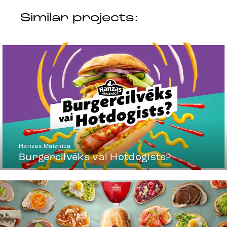
Similar projects:
Hanzas Maiznīca
Burgercilvēks vai Hotdogists?