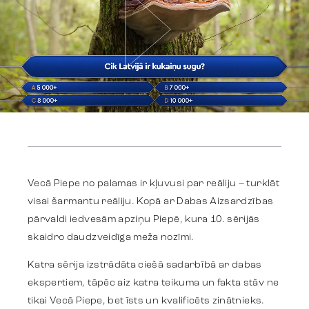
Work
Strategy
Vecā Piepe no palamas ir kļuvusi par reāliju – turklāt
Advertising
visai šarmantu reāliju. Kopā ar Dabas Aizsardzības
pārvaldi iedvesām apziņu Piepē, kura 10. sērijās
Identity
skaidro daudzveidīga meža nozīmi.
Katra sērija izstrādāta ciešā sadarbībā ar dabas
ekspertiem, tāpēc aiz katra teikuma un fakta stāv ne
Team
tikai Vecā Piepe, bet īsts un kvalificēts zinātnieks.