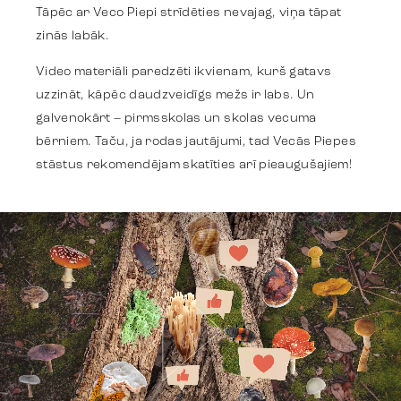
Tāpēc ar Veco Piepi strīdēties nevajag, viņa tāpat
zinās labāk.
Trends
Video materiāli paredzēti ikvienam, kurš gatavs
uzzināt, kāpēc daudzveidīgs mežs ir labs. Un
Get in touch
galvenokārt – pirmsskolas un skolas vecuma
bērniem. Taču, ja rodas jautājumi, tad Vecās Piepes
stāstus rekomendējam skatīties arī pieaugušajiem!