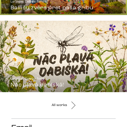
Latvijas Dabas fonds
Ballīšu zvērs pret paša gribu
Latvijas Dabas fonds
Nāc pļavā dabiskā!
All works