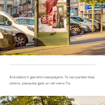
Team
Trends
Get in touch
Ārā dabūt ir gandrīz neiespējami. To var panākt tikai
zibens, pasaules gals un vēl viens Tio.