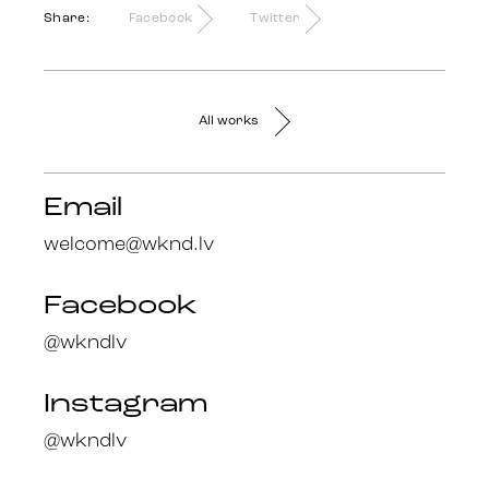
Share:
Facebook
Twitter
All works
Email
welcome@wknd.lv
Facebook
@wkndlv
Instagram
@wkndlv
Facebook
en