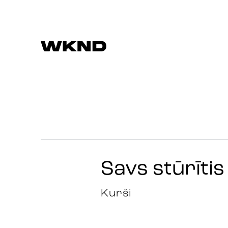
Work
Strategy
Advertising
Savs stūrītis
Identity
Kurši
Team