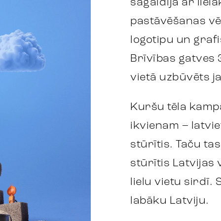
sagaidīja ar lie
pastāvēšanas vē
logotipu un graf
Brīvības gatves 
vietā uzbūvēts j
Kuršu tēla kamp
ikvienam – latvie
stūrītis. Taču ta
stūrītis Latvijas
lielu vietu sirdī.
labāku Latviju.