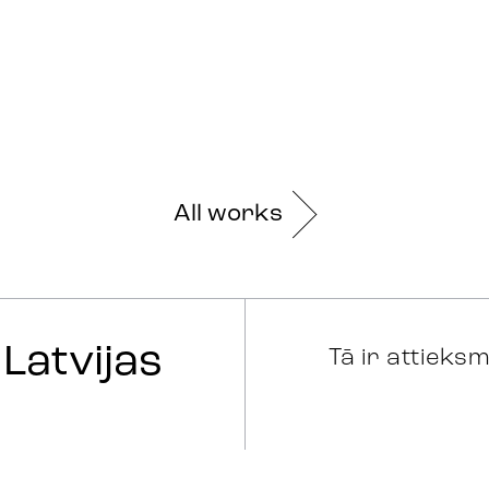
All works
 Latvijas
Tā ir attieks