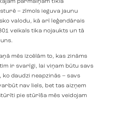
lākajām pārmaiņām tīkla
sturē – zīmols ieguva jaunu
isko valodu, kā arī leģendārais
301 veikals tika nojaukts un tā
auns.
aņā mēs izcēlām to, kas zināms
tim ir svarīgi, lai viņam būtu savs
s, ko daudzi neapzinās – savs
 varbūt nav liels, bet tas aizņem
 Stūrīti pie stūrīša mēs veidojam