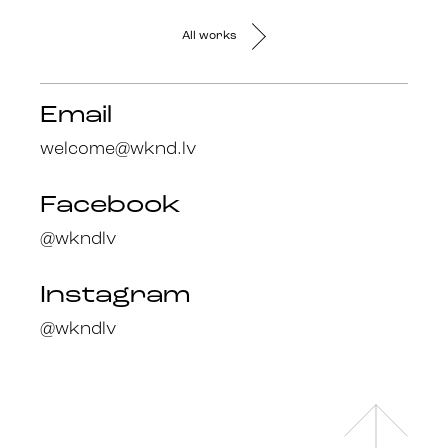
All works
Email
welcome@wknd.lv
Facebook
@wkndlv
Instagram
@wkndlv
Facebook
en
@wknd.lv
lv
Instagram