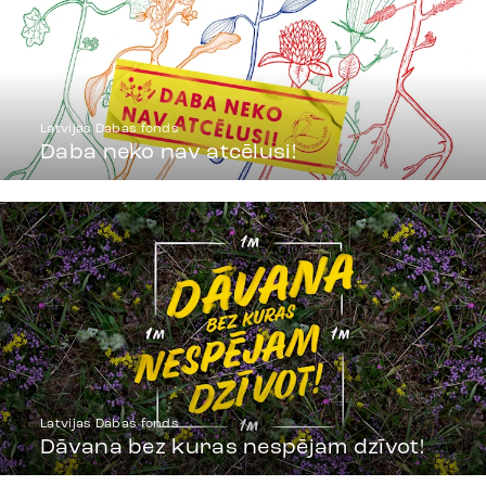
Latvijas Dabas fonds
Daba neko nav atcēlusi!
Latvijas Dabas fonds
Dāvana bez kuras nespējam dzīvot!