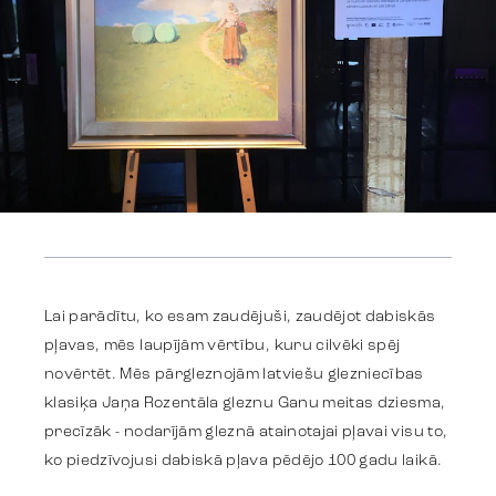
Work
Strategy
Lai parādītu, ko esam zaudējuši, zaudējot dabiskās
pļavas, mēs laupījām vērtību, kuru cilvēki spēj
Advertising
novērtēt. Mēs pārgleznojām latviešu glezniecības
klasiķa Jaņa Rozentāla gleznu Ganu meitas dziesma,
precīzāk - nodarījām gleznā atainotajai pļavai visu to,
Identity
ko piedzīvojusi dabiskā pļava pēdējo 100 gadu laikā.