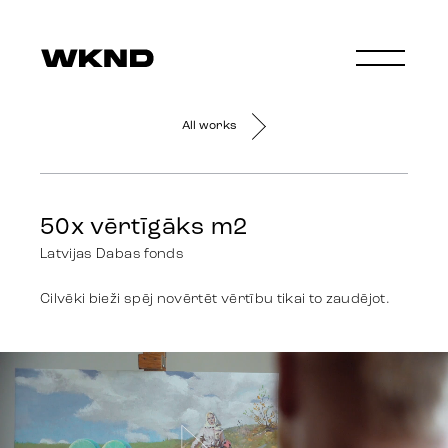
All works
50x vērtīgāks m2
Latvijas Dabas fonds
Cilvēki bieži spēj novērtēt vērtību tikai to zaudējot.