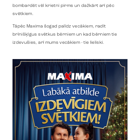
bombardēt vēl krietni pirms un dažkārt arī pēc
Identity
svētkiem.
Tāpēc Maxima šogad palīdz vecākiem, radīt
brīnišķīgus svētkus bērniem un kad bērniem tie
Team
izdevušies, arī mums vecākiem - tie lieliski.
Trends
Get in touch