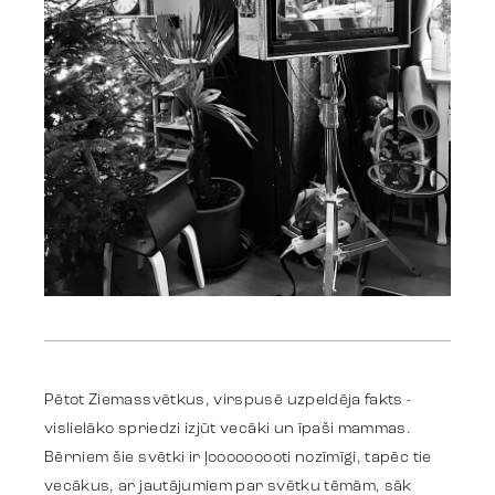
Work
Strategy
Pētot Ziemassvētkus, virspusē uzpeldēja fakts -
vislielāko spriedzi izjūt vecāki un īpaši mammas.
Bērniem šie svētki ir ļooooooooti nozīmīgi, tapēc tie
Advertising
vecākus, ar jautājumiem par svētku tēmām, sāk