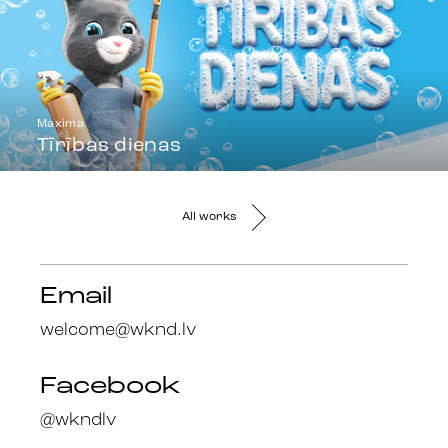
Maxima
Tīrības dienas
All works
Email
welcome@wknd.lv
Facebook
@wkndlv