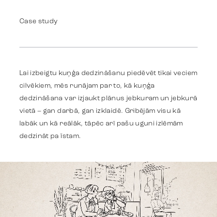
Advertising
Case study
Identity
Lai izbeigtu kuņģa dedzināšanu piedēvēt tikai veciem
Team
cilvēkiem, mēs runājam par to, kā kuņģa
dedzināšana var izjaukt plānus jebkuram un jebkurā
vietā – gan darbā, gan izklaidē. Gribējām visu kā
Trends
labāk un kā reālāk, tāpēc arī pašu uguni izlēmām
dedzināt pa īstam.
Get in touch