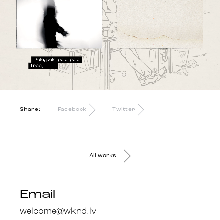
Share:
Facebook
Twitter
All works
Email
welcome@wknd.lv