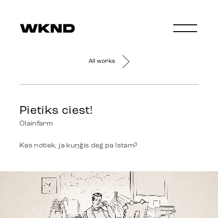
All works
Pietiks ciest!
Olainfarm
Kas notiek, ja kuņģis deg pa īstam?