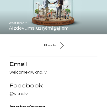
West Kredit
Aizdevums uzņēmīgajiem
All works
Email
welcome@wknd.lv
Facebook
@wkndlv