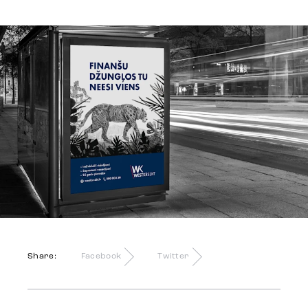
Identity
Team
Trends
Get in touch
Share:
Facebook
Twitter