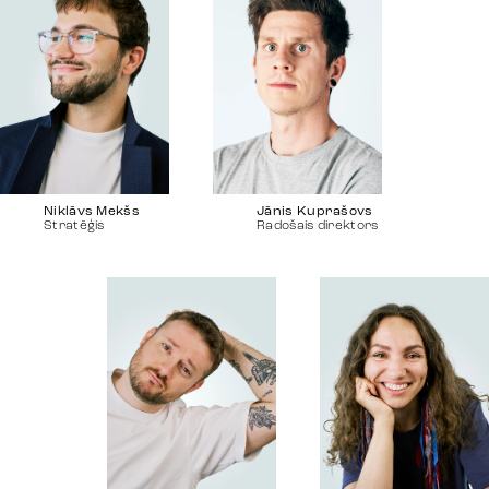
Niklāvs Mekšs
Jānis Kuprašovs
Stratēģis
Radošais direktors