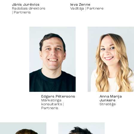
Jānis Jurēvics
Ieva Zenne
Radošais direktors
Vadītāja | Partnere
| Partneris
Edgars Pētersons
Anna Marija
Mārketinga
Junkere
konsultants |
Stratēģe
Partneris