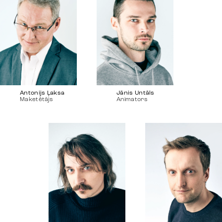
Antonijs Ļaksa
Jānis Untāls
Maketētājs
Animators