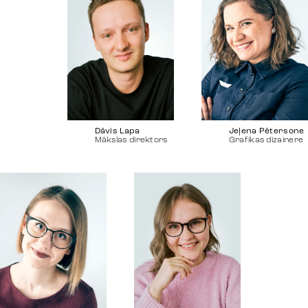
Dāvis Lapa
Jeļena Pētersone
Mākslas direktors
Grafikas dizainere
Darbi
Stratēģija