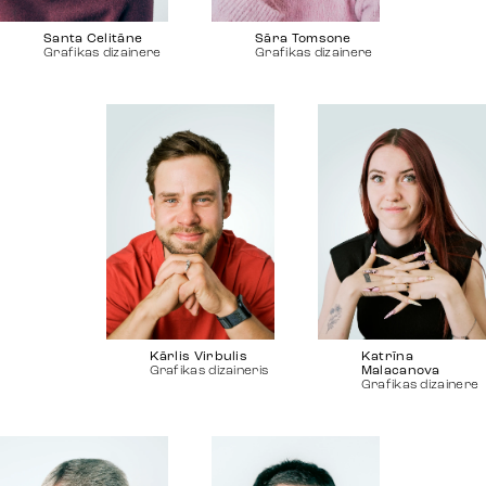
Santa Celitāne
Sāra Tomsone
Reklāma
Grafikas dizainere
Grafikas dizainere
Identitāte
Komanda
Tendences
Kārlis Virbulis
Katrīna
Grafikas dizaineris
Malacanova
Sazinies
Grafikas dizainere