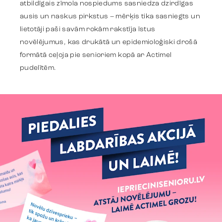
atbildīgais zīmola nospiedums sasniedza dzirdīgas
ausis un naskus pirkstus – mērķis tika sasniegts un
Identitāte
lietotāji paši savām rokām rakstīja īstus
novēlējumus, kas drukātā un epidemioloģiski drošā
formātā ceļoja pie senioriem kopā ar Actimel
Komanda
pudelītēm.
Tendences
Sazinies