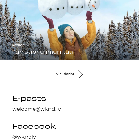
Actimel
Par stipru imunitāti
Visi darbi
E-pasts
welcome@wknd.lv
Facebook
@wkndlv