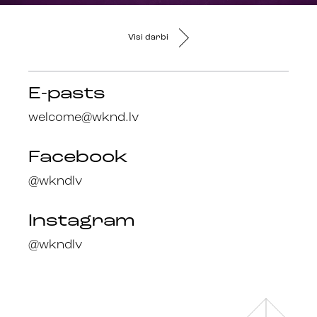
Visi darbi
E-pasts
welcome@wknd.lv
Facebook
@wkndlv
Instagram
@wkndlv
Facebook
en
@wknd.lv
lv