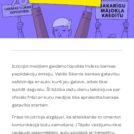
Darbi
Izziņojot medijiem gaidāmo topošās Indexo bankas
papildakciju emisiju, Valdis Siksnis bankas gatavību
Stratēģija
salīdzināja ar auto, kurš jau gatavs, atliek tikai
iepildīt degvielu. Šī līdzība dažu dienu laikā kļuva par
oficiālo frāzi ar kuru medijos tika aprakstīta bankas
Reklāma
gatavība startam.
Frāze tik ļoti bija aizgājusi, ka atteikšanās to izmantot
Identitāte
komunikācijā būtu zaimošana :) Tāpēc vēstījumu tikai
nedaudz piekoriģējām, auto aizstājot ar lidmašīnu,