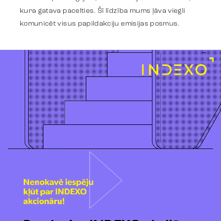
kura gatava pacelties. Šī līdzība mums ļāva viegli
Komanda
komunicēt visus papildakciju emisijas posmus.
Tendences
Sazinies