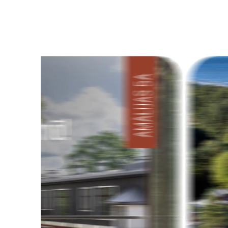
Tendences
Sazinies