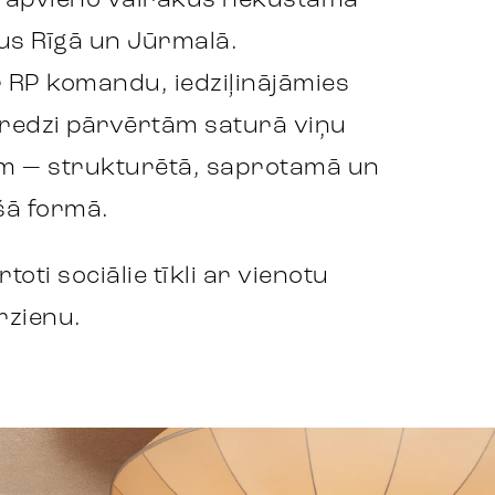
s apvieno vairākus nekustamā
us Rīgā un Jūrmalā.
 RP komandu, iedziļinājāmies
eredzi pārvērtām saturā viņu
iem — strukturētā, saprotamā un
šā formā.
toti sociālie tīkli ar vienotu
irzienu.