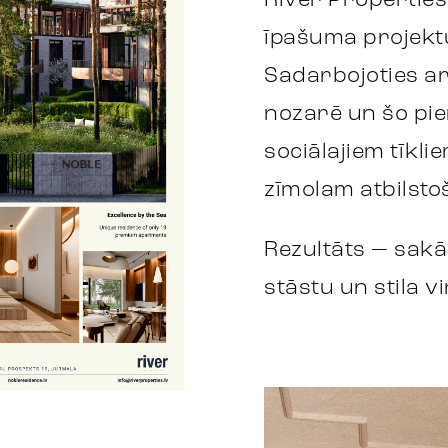
River Propertie
īpašuma projekt
Sadarbojoties ar
nozarē un šo pi
sociālajiem tīkl
zīmolam atbilsto
Rezultāts — sakār
stāstu un stila v