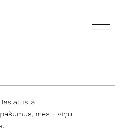
ies attīsta
pašumus, mēs – viņu
s.