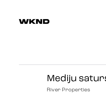
Darbi
Stratēģija
Reklāma
Mediju satur
Identitāte
River Properties
Komanda