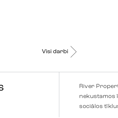
Visi darbi
s
River Propert
nekustamos ī
sociālos tīklu