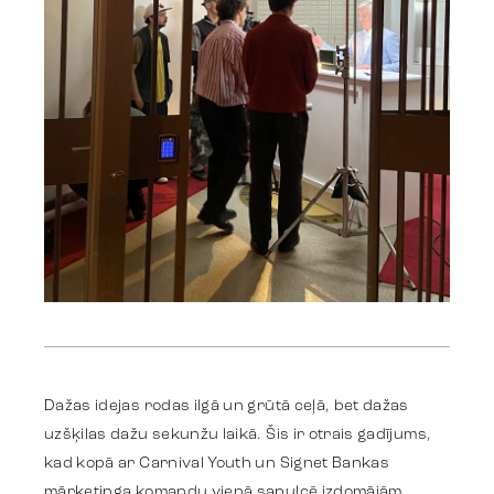
Darbi
Stratēģija
Dažas idejas rodas ilgā un grūtā ceļā, bet dažas
uzšķilas dažu sekunžu laikā. Šis ir otrais gadījums,
kad kopā ar Carnival Youth un Signet Bankas
Reklāma
mārketinga komandu vienā sapulcē izdomājām