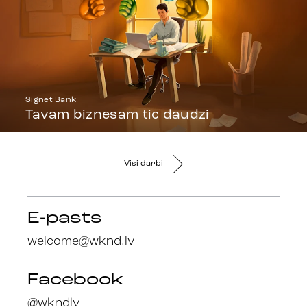
Signet Bank
Tavam biznesam tic daudzi
Visi darbi
E-pasts
welcome@wknd.lv
Facebook
@wkndlv